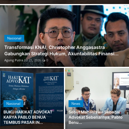
Lainya
Nasional
Transformasi KNAI, Christopher Anggasastra
Gabungkan Strategi Hukum, Akuntabilitas Finansi...
Agung Putra
Jul 21, 2026
0
Nasional
News
BUKU HAKIKAT ADVOKAT
Sebut Mahasiswa Sebagai
KARYA PABLO BENUA
Advokat Sebenarnya, Pablo
TEMBUS PASAR IN...
Benu...