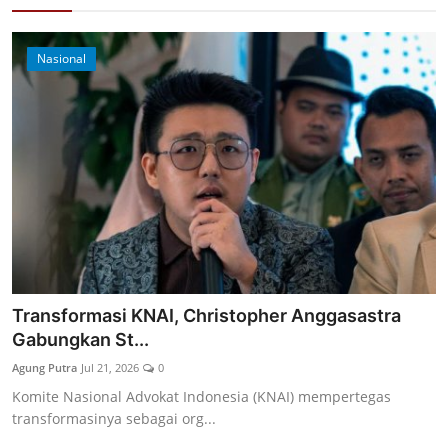
12
Nasional
Transformasi KNAI, Christopher Anggasastra
Gabungkan St...
Agung Putra
Jul 21, 2026
0
Komite Nasional Advokat Indonesia (KNAI) mempertegas
transformasinya sebagai org...